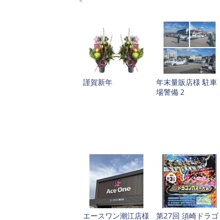
謹賀新年
年末量販店様 駐車
場警備 2
エースワン潮江店様
第27回 須崎ドラゴ