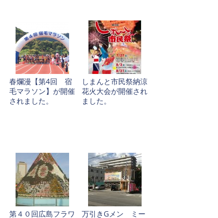
春爛漫【第4回 宿
しまんと市民祭納涼
毛マラソン】が開催
花火大会が開催され
されました。
ました。
第４０回広島フラワ
万引きGメン ミー