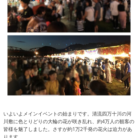
いよいよメインイベントの始まりです。清流四万十川の河
川敷に色とりどりの大輪の花が咲き乱れ、約4万人の観客の
皆様を魅了しました。さすが約1万2千発の花火は迫力があ
ります。