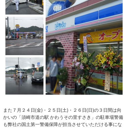
また７月２４日(金)・２５日(土)・２６日(日)の３日間は向
かいの「須崎市道の駅 かわうその里すさき」の駐車場警備
も弊社の国土第一警備保障が担当させていただける事にな