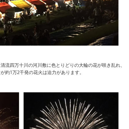
。清流四万十川の河川敷に色とりどりの大輪の花が咲き乱れ、
が約1万2千発の花火は迫力があります。